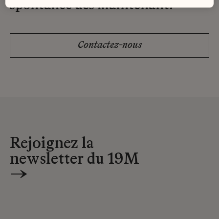
spontanée dès maintenant.
Contactez-nous
Rejoignez la
newsletter du 19M
→