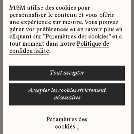
Effacer les filtres (3)
x
le
19M utilise des cookies pour
personnaliser le contenu et vous offrir
une expérience sur mesure. Vous pouvez
gérer vos préférences et en savoir plus en
Désolé, il semble qu’il n’y ait pas
cliquant sur "Paramètres des cookies" et à
d’offres d’emploi disponibles pour le
tout moment dans notre
Politique de
moment.
confidentialité
.
tout accepter
accepter les cookies strictement
nécessaires
Vous n'avez pas trouvé d'offre
qui correspond à votre profil ?
Paramètres des
Envoyez-nous votre candidature
cookies