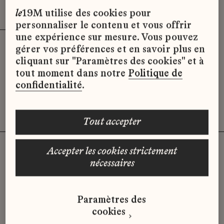
Effacer les filtres (3)
x
le
19M utilise des cookies pour
personnaliser le contenu et vous offrir
une expérience sur mesure. Vous pouvez
gérer vos préférences et en savoir plus en
Désolé, il semble qu’il n’y ait pas
cliquant sur "Paramètres des cookies" et à
d’offres d’emploi disponibles pour le
tout moment dans notre
Politique de
moment.
confidentialité
.
tout accepter
accepter les cookies strictement
nécessaires
Vous n'avez pas trouvé d'offre
qui correspond à votre profil ?
Paramètres des
Envoyez-nous votre candidature
cookies