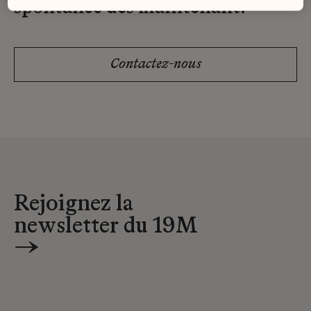
spontanée dès maintenant.
Contactez-nous
Rejoignez la
newsletter du 19M
→