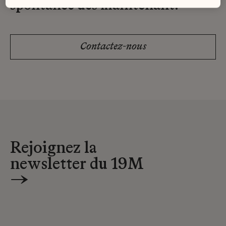
spontanée dès maintenant.
Contactez-nous
Rejoignez la
newsletter du 19M
→