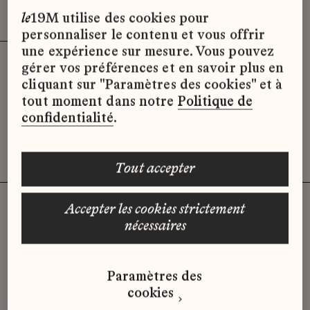
Effacer les filtres (3)
x
le
19M utilise des cookies pour
personnaliser le contenu et vous offrir
une expérience sur mesure. Vous pouvez
gérer vos préférences et en savoir plus en
Désolé, il semble qu’il n’y ait pas
cliquant sur "Paramètres des cookies" et à
d’offres d’emploi disponibles pour le
tout moment dans notre
Politique de
moment.
confidentialité
.
tout accepter
accepter les cookies strictement
nécessaires
Vous n'avez pas trouvé d'offre
qui correspond à votre profil ?
Paramètres des
Envoyez-nous votre candidature
cookies