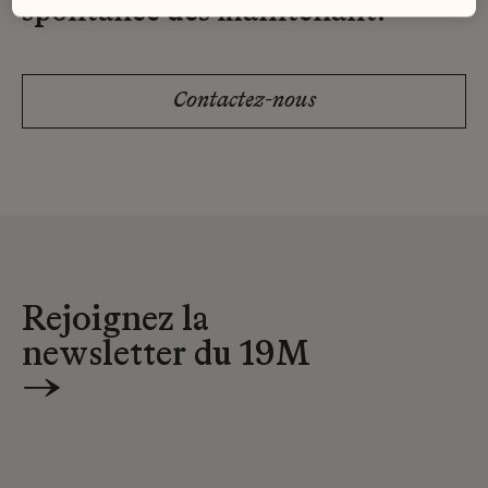
spontanée dès maintenant.
Contactez-nous
Rejoignez la
newsletter du 19M
→