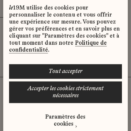
Effacer les filtres (3)
x
le
19M utilise des cookies pour
personnaliser le contenu et vous offrir
une expérience sur mesure. Vous pouvez
gérer vos préférences et en savoir plus en
Désolé, il semble qu’il n’y ait pas
cliquant sur "Paramètres des cookies" et à
d’offres d’emploi disponibles pour le
tout moment dans notre
Politique de
moment.
confidentialité
.
tout accepter
accepter les cookies strictement
nécessaires
Vous n'avez pas trouvé d'offre
qui correspond à votre profil ?
Paramètres des
Envoyez-nous votre candidature
cookies