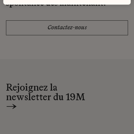
spontanée dès maintenant.
Contactez-nous
Rejoignez la
newsletter du 19M
→