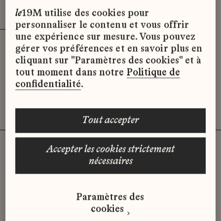
Effacer les filtres (3)
x
le
19M utilise des cookies pour
personnaliser le contenu et vous offrir
une expérience sur mesure. Vous pouvez
gérer vos préférences et en savoir plus en
Désolé, il semble qu’il n’y ait pas
cliquant sur "Paramètres des cookies" et à
d’offres d’emploi disponibles pour le
tout moment dans notre
Politique de
moment.
confidentialité
.
tout accepter
accepter les cookies strictement
nécessaires
Vous n'avez pas trouvé d'offre
qui correspond à votre profil ?
Paramètres des
Envoyez-nous votre candidature
cookies