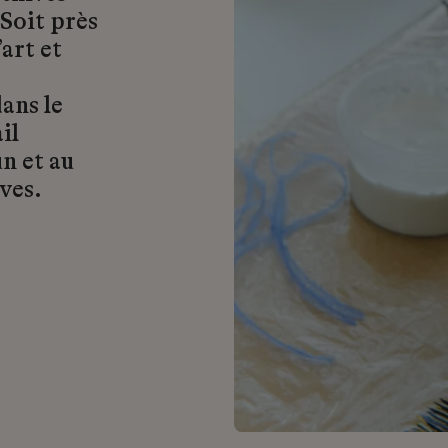
 Soit près
art et
ans le
il
n et au
ves.