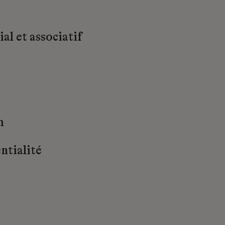
al et associatif
m
ntialité