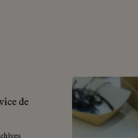
vice de
rchives