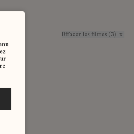
Effacer les filtres (3)
x
tenu
vez
sur
re