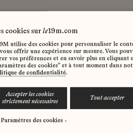
les cookies sur
le
19m.com
ogistique
Massaro
Stage
9M utilise des cookies pour personnaliser le con
 vous offrir une expérience sur mesure. Vous pou
rer vos préférences et en savoir plus en cliquant 
ffres d’emploi disponibles pour le moment.
aramètres des cookies" et à tout moment dans not
litique de confidentialité
.
accepter les cookies
tout accepter
strictement nécessaires
 qui correspond à votre profil ?
Paramètres des cookies
ure spontanée dès maintenant.