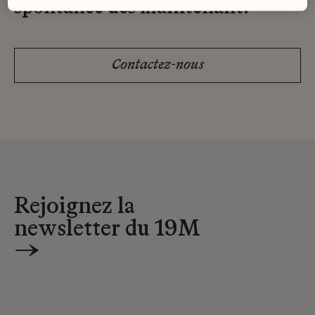
spontanée dès maintenant.
Contactez-nous
Rejoignez la
newsletter du 19M
→