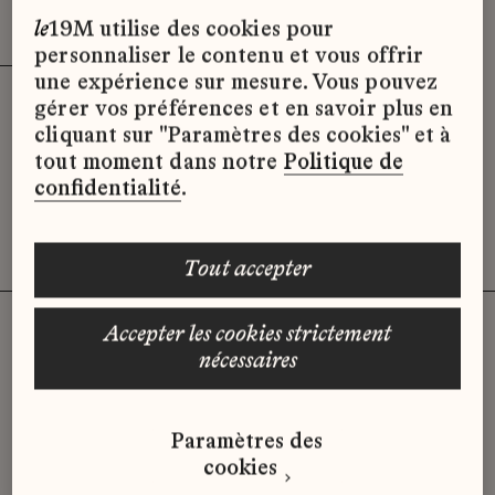
Effacer les filtres (3)
x
le
19M utilise des cookies pour
personnaliser le contenu et vous offrir
une expérience sur mesure. Vous pouvez
gérer vos préférences et en savoir plus en
Désolé, il semble qu’il n’y ait pas
cliquant sur "Paramètres des cookies" et à
d’offres d’emploi disponibles pour le
tout moment dans notre
Politique de
moment.
confidentialité
.
tout accepter
accepter les cookies strictement
nécessaires
Vous n'avez pas trouvé d'offre
qui correspond à votre profil ?
Paramètres des
Envoyez-nous votre candidature
cookies