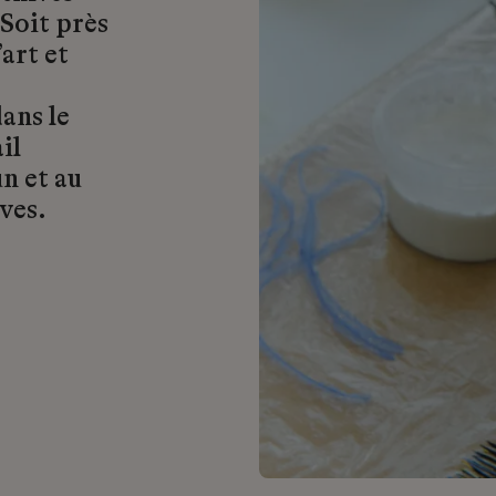
 Soit près
art et
ans le
il
n et au
ves.