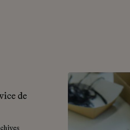
vice de
rchives