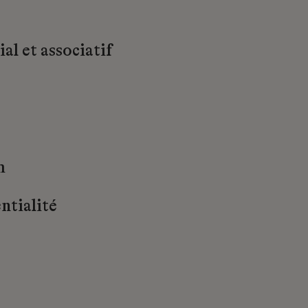
al et associatif
m
ntialité