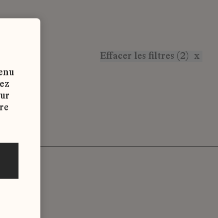
Effacer les filtres (2)
x
tenu
vez
sur
re