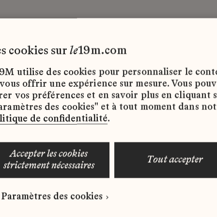
les cookies sur
le
19m.com
ode
CDD
9M utilise des cookies pour personnaliser le con
 vous offrir une expérience sur mesure. Vous pou
rer vos préférences et en savoir plus en cliquant 
ffres d’emploi disponibles pour le moment.
aramètres des cookies" et à tout moment dans not
litique de confidentialité
.
accepter les cookies
tout accepter
strictement nécessaires
 qui correspond à votre profil ?
Paramètres des cookies
ure spontanée dès maintenant.