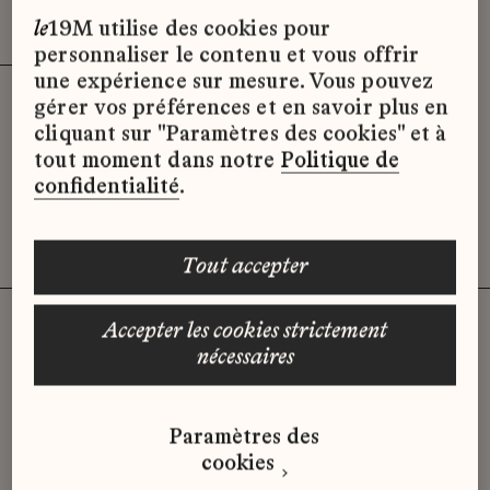
Effacer les filtres (3)
x
le
19M utilise des cookies pour
personnaliser le contenu et vous offrir
une expérience sur mesure. Vous pouvez
gérer vos préférences et en savoir plus en
Désolé, il semble qu’il n’y ait pas
cliquant sur "Paramètres des cookies" et à
d’offres d’emploi disponibles pour le
tout moment dans notre
Politique de
moment.
confidentialité
.
tout accepter
accepter les cookies strictement
nécessaires
Vous n'avez pas trouvé d'offre
qui correspond à votre profil ?
Paramètres des
Envoyez-nous votre candidature
cookies