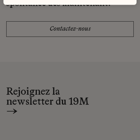
spontanée dès maintenant.
Contactez-nous
Rejoignez la
newsletter du 19M
→