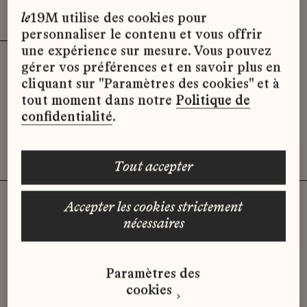
Effacer les filtres (3)
x
le
19M utilise des cookies pour
personnaliser le contenu et vous offrir
une expérience sur mesure. Vous pouvez
gérer vos préférences et en savoir plus en
Désolé, il semble qu’il n’y ait pas
cliquant sur "Paramètres des cookies" et à
d’offres d’emploi disponibles pour le
tout moment dans notre
Politique de
moment.
confidentialité
.
tout accepter
accepter les cookies strictement
nécessaires
Vous n'avez pas trouvé d'offre
qui correspond à votre profil ?
Paramètres des
Envoyez-nous votre candidature
cookies