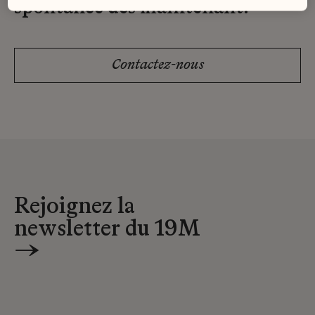
spontanée dès maintenant.
Contactez-nous
Rejoignez la
newsletter du 19M
→