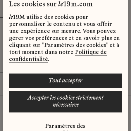
Effacer les filtres (2)
x
les cookies sur
le
19m.com
le
19M utilise des cookies pour
personnaliser le contenu et vous offrir
Stage – Assistant(e) Contrôle Interne
une expérience sur mesure. Vous pouvez
(Manufactures de Mode)
gérer vos préférences et en savoir plus en
Manufactures de Mode
cliquant sur "Paramètres des cookies" et à
tout moment dans notre
Politique de
Paris
confidentialité
.
Stage
tout accepter
accepter les cookies strictement
nécessaires
Vous n'avez pas trouvé d'offre
Paramètres des