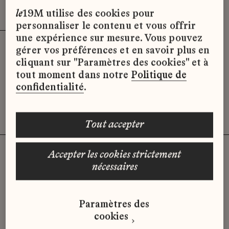
Effacer les filtres (3)
x
le
19M utilise des cookies pour
personnaliser le contenu et vous offrir
une expérience sur mesure. Vous pouvez
gérer vos préférences et en savoir plus en
Désolé, il semble qu’il n’y ait pas
cliquant sur "Paramètres des cookies" et à
d’offres d’emploi disponibles pour le
tout moment dans notre
Politique de
moment.
confidentialité
.
tout accepter
accepter les cookies strictement
nécessaires
Vous n'avez pas trouvé d'offre
qui correspond à votre profil ?
Paramètres des
Envoyez-nous votre candidature
cookies