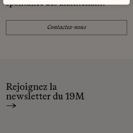
spontanée dès maintenant.
Contactez-nous
Rejoignez la
newsletter du 19M
→