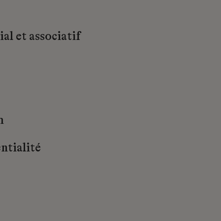
al et associatif
m
ntialité