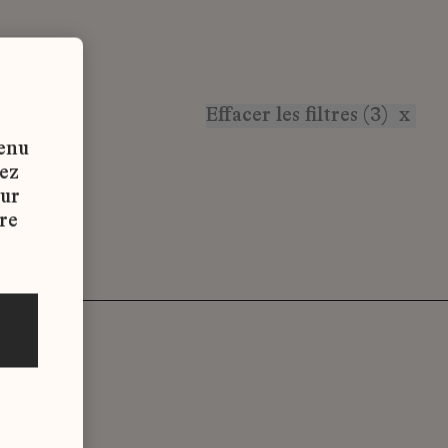
Effacer les filtres (3)
x
tenu
vez
sur
re