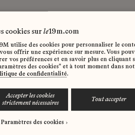
les cookies sur
le
19m.com
9M utilise des cookies pour personnaliser le con
 vous offrir une expérience sur mesure. Vous pou
rer vos préférences et en savoir plus en cliquant 
ffres d’emploi disponibles pour le moment.
aramètres des cookies" et à tout moment dans not
litique de confidentialité
.
accepter les cookies
tout accepter
strictement nécessaires
 qui correspond à votre profil ?
Paramètres des cookies
ure spontanée dès maintenant.