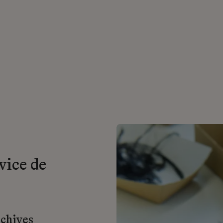
vice de
rchives