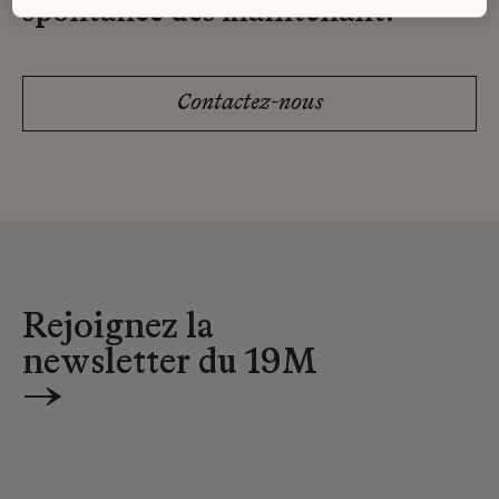
spontanée dès maintenant.
Contactez-nous
Rejoignez la
newsletter du 19M
→