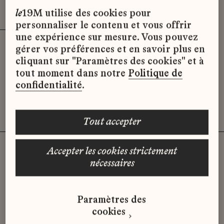
Effacer les filtres (3)
x
le
19M utilise des cookies pour
personnaliser le contenu et vous offrir
une expérience sur mesure. Vous pouvez
gérer vos préférences et en savoir plus en
Désolé, il semble qu’il n’y ait pas
cliquant sur "Paramètres des cookies" et à
d’offres d’emploi disponibles pour le
tout moment dans notre
Politique de
moment.
confidentialité
.
tout accepter
accepter les cookies strictement
nécessaires
Vous n'avez pas trouvé d'offre
qui correspond à votre profil ?
Paramètres des
Envoyez-nous votre candidature
cookies