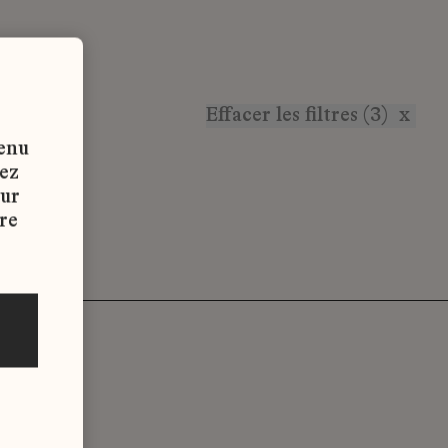
Effacer les filtres (3)
x
tenu
vez
sur
re