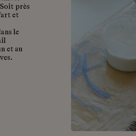
 Soit près
art et
ans le
il
n et au
ves.