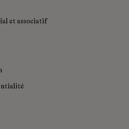
al et associatif
m
ntialité