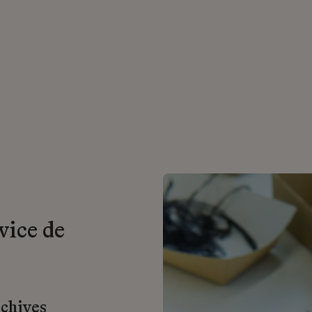
vice de
rchives