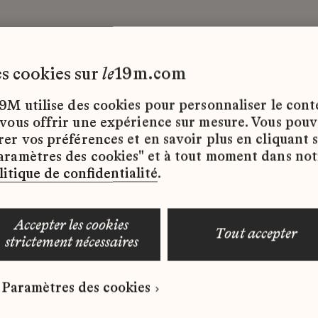
les cookies sur
le
19m.com
Alternance
9M utilise des cookies pour personnaliser le con
 vous offrir une expérience sur mesure. Vous pou
rer vos préférences et en savoir plus en cliquant 
ffres d’emploi disponibles pour le moment.
aramètres des cookies" et à tout moment dans not
litique de confidentialité
.
accepter les cookies
tout accepter
strictement nécessaires
 qui correspond à votre profil ?
Paramètres des cookies
ure spontanée dès maintenant.