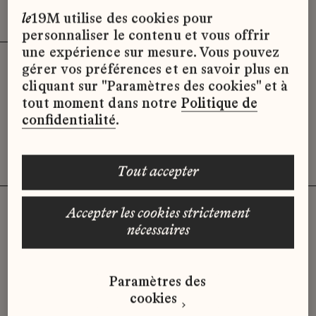
Effacer les filtres (3)
x
le
19M utilise des cookies pour
personnaliser le contenu et vous offrir
une expérience sur mesure. Vous pouvez
gérer vos préférences et en savoir plus en
Désolé, il semble qu’il n’y ait pas
cliquant sur "Paramètres des cookies" et à
d’offres d’emploi disponibles pour le
tout moment dans notre
Politique de
moment.
confidentialité
.
tout accepter
accepter les cookies strictement
nécessaires
Vous n'avez pas trouvé d'offre
qui correspond à votre profil ?
Paramètres des
Envoyez-nous votre candidature
cookies