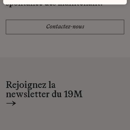
spontanée dès maintenant.
Contactez-nous
Rejoignez la
newsletter du 19M
→