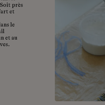
 Soit près
art et
ans le
il
n et au
ves.