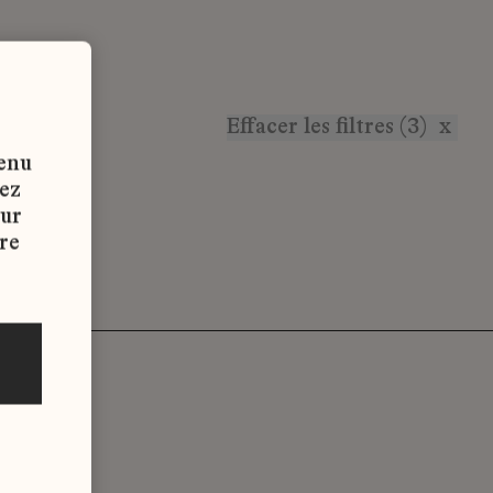
Effacer les filtres (3)
x
tenu
vez
sur
re