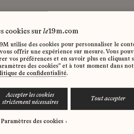
les cookies sur
le
19m.com
9M utilise des cookies pour personnaliser le con
 vous offrir une expérience sur mesure. Vous pou
rer vos préférences et en savoir plus en cliquant 
ffres d’emploi disponibles pour le moment.
aramètres des cookies" et à tout moment dans not
litique de confidentialité
.
accepter les cookies
tout accepter
strictement nécessaires
 qui correspond à votre profil ?
Paramètres des cookies
ure spontanée dès maintenant.