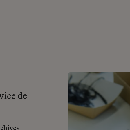
vice de
rchives