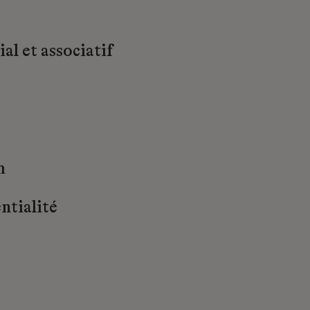
al et associatif
m
ntialité