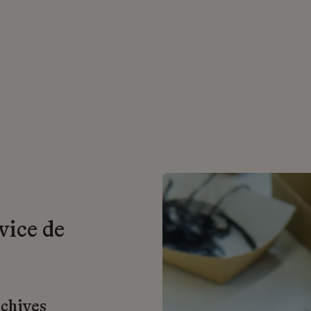
vice de
rchives