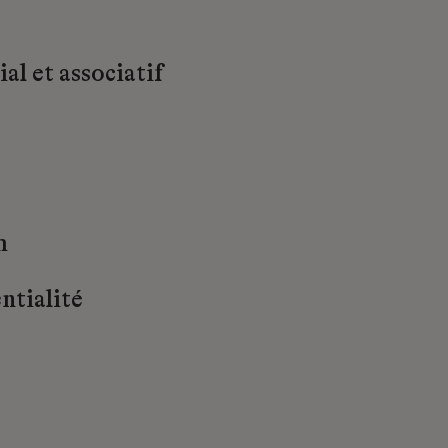
al et associatif
m
ntialité