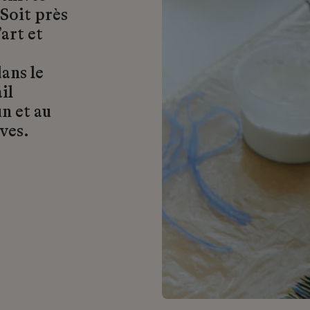
 Soit près
art et
ans le
il
n et au
ves.