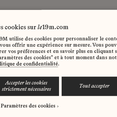
les cookies sur
le
19m.com
9M utilise des cookies pour personnaliser le con
 vous offrir une expérience sur mesure. Vous pou
rer vos préférences et en savoir plus en cliquant 
ffres d’emploi disponibles pour le moment.
aramètres des cookies" et à tout moment dans not
litique de confidentialité
.
accepter les cookies
tout accepter
strictement nécessaires
 qui correspond à votre profil ?
Paramètres des cookies
ure spontanée dès maintenant.