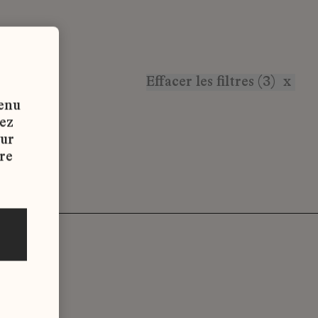
Effacer les filtres (3)
x
tenu
vez
sur
re