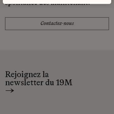
spontanée dès maintenant.
Contactez-nous
Rejoignez la
newsletter du 19M
→