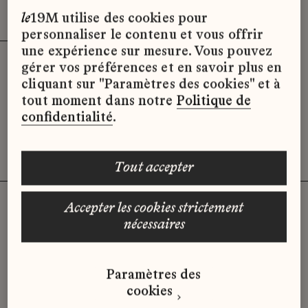
Effacer les filtres (3)
x
le
19M utilise des cookies pour
personnaliser le contenu et vous offrir
une expérience sur mesure. Vous pouvez
gérer vos préférences et en savoir plus en
Désolé, il semble qu’il n’y ait pas
cliquant sur "Paramètres des cookies" et à
d’offres d’emploi disponibles pour le
tout moment dans notre
Politique de
moment.
confidentialité
.
tout accepter
accepter les cookies strictement
nécessaires
Vous n'avez pas trouvé d'offre
qui correspond à votre profil ?
Paramètres des
Envoyez-nous votre candidature
cookies