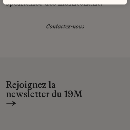
spontanée dès maintenant.
Contactez-nous
Rejoignez la
newsletter du 19M
→