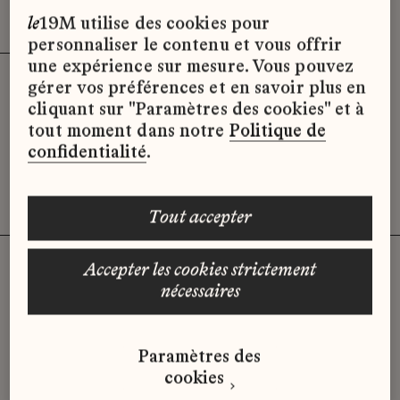
Effacer les filtres (3)
x
le
19M utilise des cookies pour
personnaliser le contenu et vous offrir
une expérience sur mesure. Vous pouvez
gérer vos préférences et en savoir plus en
Désolé, il semble qu’il n’y ait pas
cliquant sur "Paramètres des cookies" et à
d’offres d’emploi disponibles pour le
tout moment dans notre
Politique de
moment.
confidentialité
.
tout accepter
accepter les cookies strictement
nécessaires
Vous n'avez pas trouvé d'offre
qui correspond à votre profil ?
Paramètres des
Envoyez-nous votre candidature
cookies