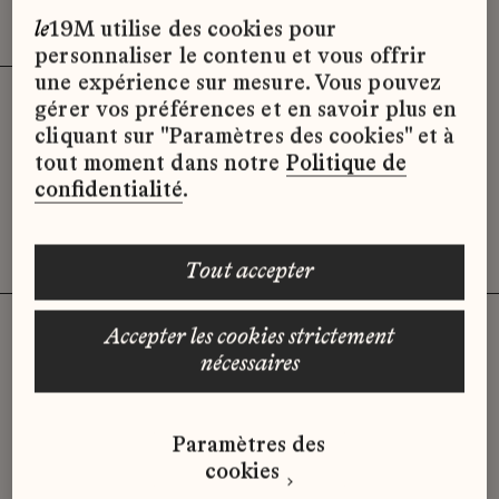
Effacer les filtres (3)
x
le
19M utilise des cookies pour
personnaliser le contenu et vous offrir
une expérience sur mesure. Vous pouvez
gérer vos préférences et en savoir plus en
Désolé, il semble qu’il n’y ait pas
cliquant sur "Paramètres des cookies" et à
d’offres d’emploi disponibles pour le
tout moment dans notre
Politique de
moment.
confidentialité
.
tout accepter
accepter les cookies strictement
nécessaires
Vous n'avez pas trouvé d'offre
qui correspond à votre profil ?
Paramètres des
Envoyez-nous votre candidature
cookies