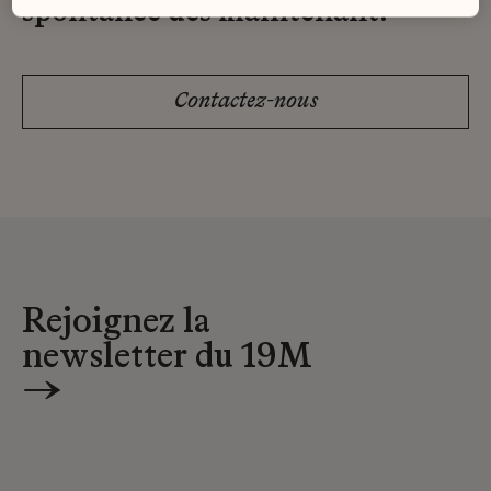
spontanée dès maintenant.
Contactez-nous
Rejoignez la
newsletter du 19M
→