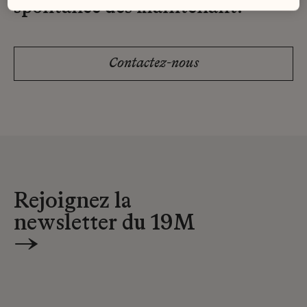
spontanée dès maintenant.
Contactez-nous
Rejoignez la
newsletter du 19M
→