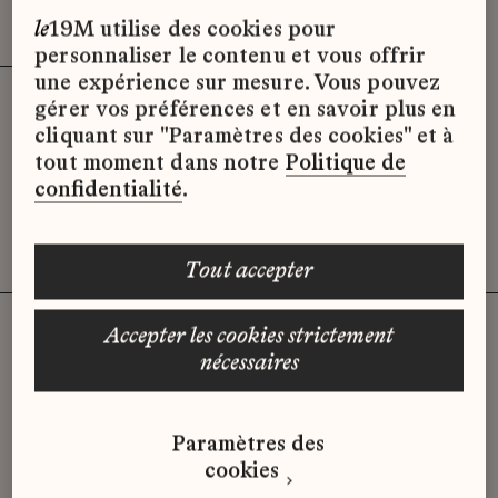
Effacer les filtres (3)
x
le
19M utilise des cookies pour
personnaliser le contenu et vous offrir
une expérience sur mesure. Vous pouvez
gérer vos préférences et en savoir plus en
Désolé, il semble qu’il n’y ait pas
cliquant sur "Paramètres des cookies" et à
d’offres d’emploi disponibles pour le
tout moment dans notre
Politique de
moment.
confidentialité
.
tout accepter
accepter les cookies strictement
nécessaires
Vous n'avez pas trouvé d'offre
qui correspond à votre profil ?
Paramètres des
Envoyez-nous votre candidature
cookies