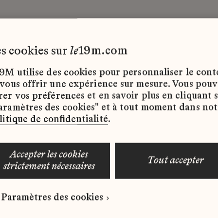
les cookies sur
le
19m.com
Alternance
9M utilise des cookies pour personnaliser le con
 vous offrir une expérience sur mesure. Vous pou
rer vos préférences et en savoir plus en cliquant 
ffres d’emploi disponibles pour le moment.
aramètres des cookies" et à tout moment dans not
litique de confidentialité
.
accepter les cookies
tout accepter
strictement nécessaires
 qui correspond à votre profil ?
Paramètres des cookies
ure spontanée dès maintenant.