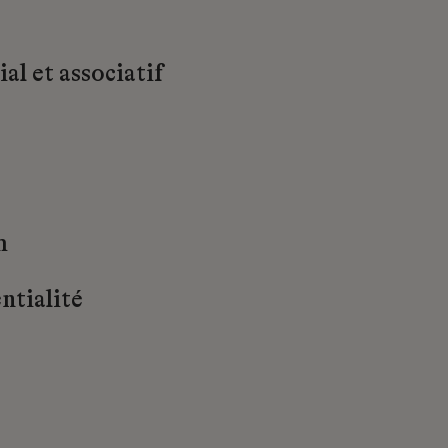
al et associatif
m
ntialité