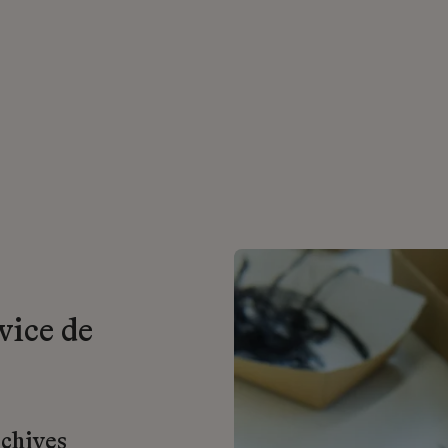
vice de
rchives