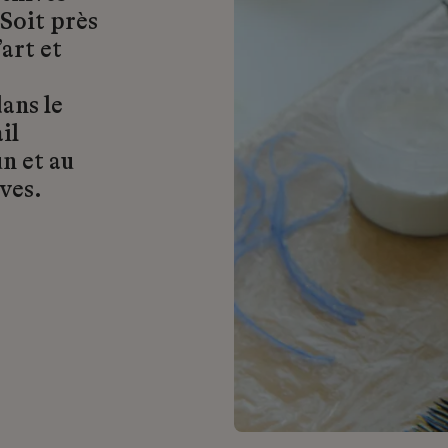
 Soit près
art et
ans le
il
n et au
ves.