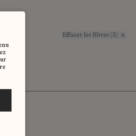
Effacer les filtres (3)
x
tenu
vez
sur
re