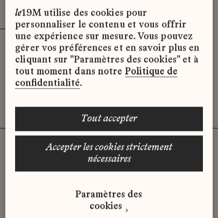
Effacer les filtres (3)
x
le
19M utilise des cookies pour
personnaliser le contenu et vous offrir
une expérience sur mesure. Vous pouvez
gérer vos préférences et en savoir plus en
Désolé, il semble qu’il n’y ait pas
cliquant sur "Paramètres des cookies" et à
d’offres d’emploi disponibles pour le
tout moment dans notre
Politique de
moment.
confidentialité
.
tout accepter
accepter les cookies strictement
nécessaires
Vous n'avez pas trouvé d'offre
qui correspond à votre profil ?
Paramètres des
Envoyez-nous votre candidature
cookies