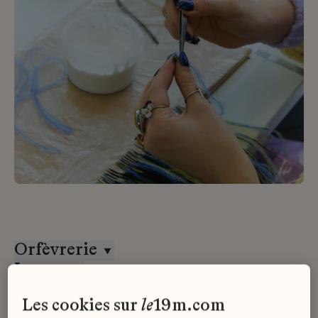
Orfèvrerie
Lesage
CDD
les cookies sur
le
19m.com