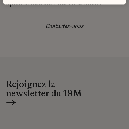
spontanée dès maintenant.
Contactez-nous
Rejoignez la
newsletter du 19M
→