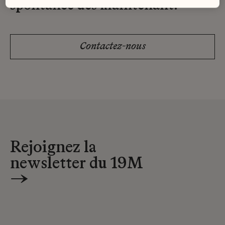
spontanée dès maintenant.
Contactez-nous
Rejoignez la
newsletter du 19M
→