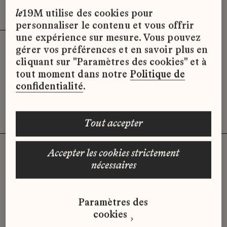
Effacer les filtres (2)
x
le
19M utilise des cookies pour
personnaliser le contenu et vous offrir
une expérience sur mesure. Vous pouvez
gérer vos préférences et en savoir plus en
Désolé, il semble qu’il n’y ait pas
cliquant sur "Paramètres des cookies" et à
d’offres d’emploi disponibles pour le
tout moment dans notre
Politique de
moment.
confidentialité
.
tout accepter
accepter les cookies strictement
nécessaires
Vous n'avez pas trouvé d'offre
qui correspond à votre profil ?
Paramètres des
Envoyez-nous votre candidature
cookies