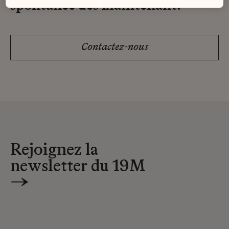
spontanée dès maintenant.
Contactez-nous
Rejoignez la
newsletter du 19M
→