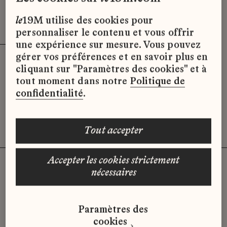
Effacer les filtres (3)
x
le
19M utilise des cookies pour
personnaliser le contenu et vous offrir
une expérience sur mesure. Vous pouvez
gérer vos préférences et en savoir plus en
cliquant sur "Paramètres des cookies" et à
Désolé, il semble qu’il n’y ait pas
tout moment dans notre
Politique de
d’offres d’emploi disponibles pour le
confidentialité
.
moment.
tout accepter
accepter les cookies strictement
nécessaires
Vous n'avez pas trouvé d'offre
Paramètres des
qui correspond à votre profil ?
cookies