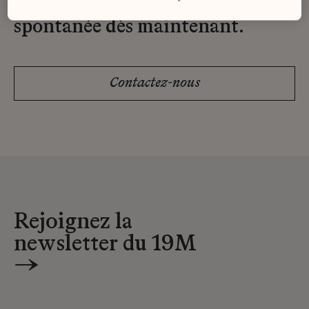
Envoyez-nous votre candidature
spontanée dès maintenant.
Contactez-nous
Rejoignez la
newsletter du 19M
→