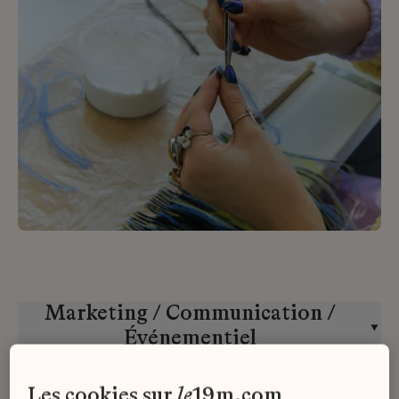
Marketing / Communication /
Événementiel
Lemarié
Stage
les cookies sur
le
19m.com