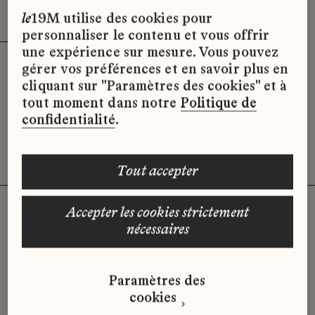
Effacer les filtres (3)
x
le
19M utilise des cookies pour
personnaliser le contenu et vous offrir
une expérience sur mesure. Vous pouvez
gérer vos préférences et en savoir plus en
Désolé, il semble qu’il n’y ait pas
cliquant sur "Paramètres des cookies" et à
d’offres d’emploi disponibles pour le
tout moment dans notre
Politique de
moment.
confidentialité
.
tout accepter
accepter les cookies strictement
nécessaires
Vous n'avez pas trouvé d'offre
qui correspond à votre profil ?
Paramètres des
Envoyez-nous votre candidature
cookies