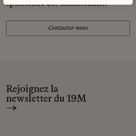
spontanée dès maintenant.
Contactez-nous
Rejoignez la
newsletter du 19M
→