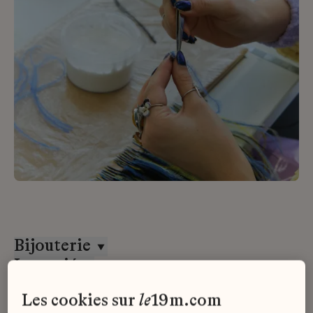
Bijouterie
Lemarié
CDD
les cookies sur
le
19m.com