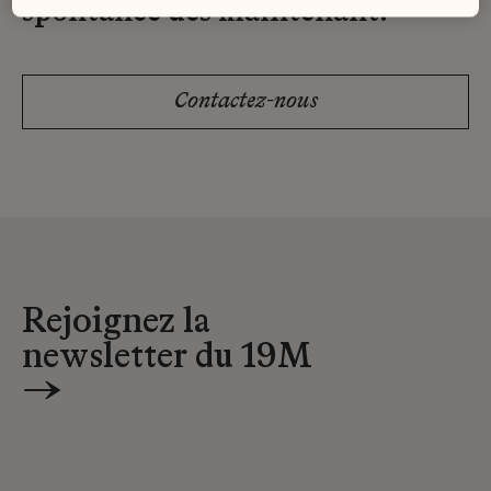
spontanée dès maintenant.
Contactez-nous
Rejoignez la
newsletter du 19M
→