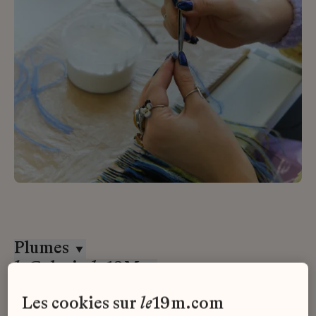
Plumes
la
Galerie
du
19M
Stage
les cookies sur
le
19m.com