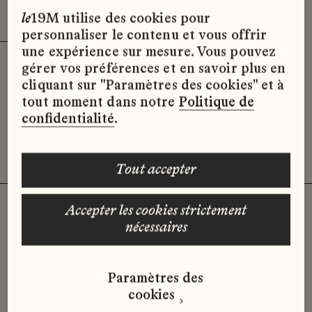
Effacer les filtres (3)
x
le
19M utilise des cookies pour
personnaliser le contenu et vous offrir
une expérience sur mesure. Vous pouvez
gérer vos préférences et en savoir plus en
Désolé, il semble qu’il n’y ait pas
cliquant sur "Paramètres des cookies" et à
d’offres d’emploi disponibles pour le
tout moment dans notre
Politique de
moment.
confidentialité
.
tout accepter
accepter les cookies strictement
nécessaires
Vous n'avez pas trouvé d'offre
qui correspond à votre profil ?
Paramètres des
Envoyez-nous votre candidature
cookies