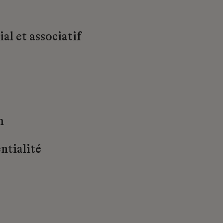
al et associatif
m
ntialité