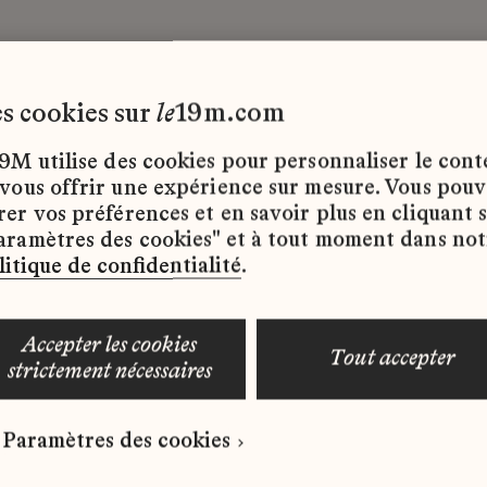
les cookies sur
le
19m.com
9M
CDI
9M utilise des cookies pour personnaliser le con
 vous offrir une expérience sur mesure. Vous pou
rer vos préférences et en savoir plus en cliquant 
ffres d’emploi disponibles pour le moment.
aramètres des cookies" et à tout moment dans not
litique de confidentialité
.
accepter les cookies
tout accepter
strictement nécessaires
 qui correspond à votre profil ?
Paramètres des cookies
ure spontanée dès maintenant.