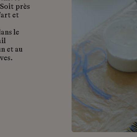
 Soit près
art et
ans le
il
n et au
ves.