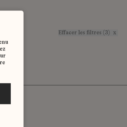
Effacer les filtres (3)
x
tenu
vez
sur
re