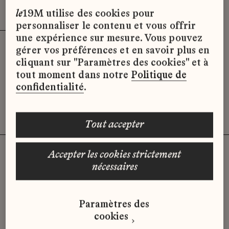
Effacer les filtres (3)
x
le
19M utilise des cookies pour
personnaliser le contenu et vous offrir
une expérience sur mesure. Vous pouvez
gérer vos préférences et en savoir plus en
Désolé, il semble qu’il n’y ait pas
cliquant sur "Paramètres des cookies" et à
d’offres d’emploi disponibles pour le
tout moment dans notre
Politique de
moment.
confidentialité
.
tout accepter
accepter les cookies strictement
nécessaires
Vous n'avez pas trouvé d'offre
qui correspond à votre profil ?
Paramètres des
Envoyez-nous votre candidature
cookies