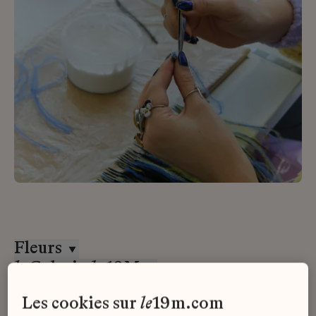
Fleurs
la
Galerie
du
19M
Alternance
les cookies sur
le
19m.com