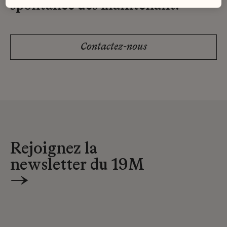
spontanée dès maintenant.
Contactez-nous
Rejoignez la
newsletter du 19M
→