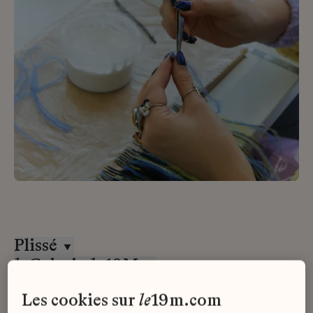
Plissé
la
Galerie
du
19M
Stage
les cookies sur
le
19m.com