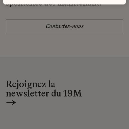
spontanée dès maintenant.
Contactez-nous
Rejoignez la
newsletter du 19M
→