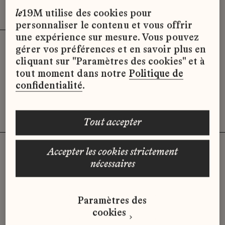
Effacer les filtres (3)
x
le
19M utilise des cookies pour
personnaliser le contenu et vous offrir
une expérience sur mesure. Vous pouvez
gérer vos préférences et en savoir plus en
Désolé, il semble qu’il n’y ait pas
cliquant sur "Paramètres des cookies" et à
d’offres d’emploi disponibles pour le
tout moment dans notre
Politique de
moment.
confidentialité
.
tout accepter
accepter les cookies strictement
nécessaires
Vous n'avez pas trouvé d'offre
qui correspond à votre profil ?
Paramètres des
Envoyez-nous votre candidature
cookies