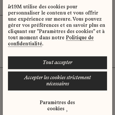
Effacer les filtres (3)
x
le
19M utilise des cookies pour
personnaliser le contenu et vous offrir
une expérience sur mesure. Vous pouvez
gérer vos préférences et en savoir plus en
Désolé, il semble qu’il n’y ait pas
cliquant sur "Paramètres des cookies" et à
d’offres d’emploi disponibles pour le
tout moment dans notre
Politique de
moment.
confidentialité
.
tout accepter
accepter les cookies strictement
nécessaires
Vous n'avez pas trouvé d'offre
qui correspond à votre profil ?
Paramètres des
Envoyez-nous votre candidature
cookies