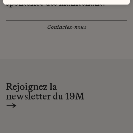
spontanée dès maintenant.
Contactez-nous
Rejoignez la
newsletter du 19M
→