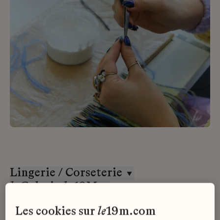
Lingerie / Corseterie
la
Galerie
du
19M
Alternance
les cookies sur
le
19m.com