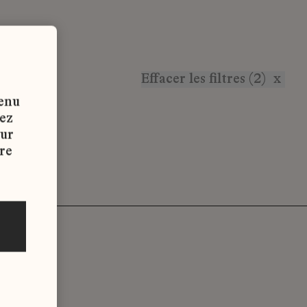
Effacer les filtres (2)
x
tenu
vez
sur
re