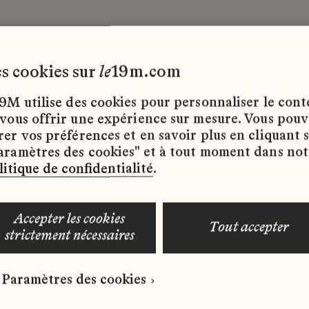
les cookies sur
le
19m.com
M
Tous les contrats
9M utilise des cookies pour personnaliser le con
 vous offrir une expérience sur mesure. Vous pou
rer vos préférences et en savoir plus en cliquant 
ffres d’emploi disponibles pour le moment.
aramètres des cookies" et à tout moment dans not
litique de confidentialité
.
accepter les cookies
tout accepter
strictement nécessaires
 qui correspond à votre profil ?
Paramètres des cookies
ure spontanée dès maintenant.