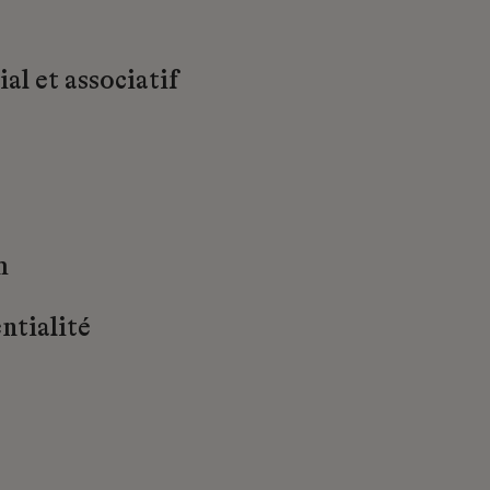
al et associatif
m
ntialité