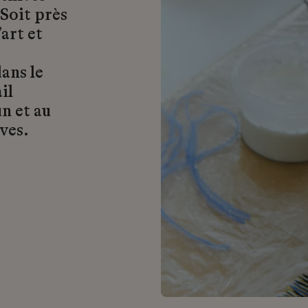
 Soit près
art et
ans le
il
n et au
ves.