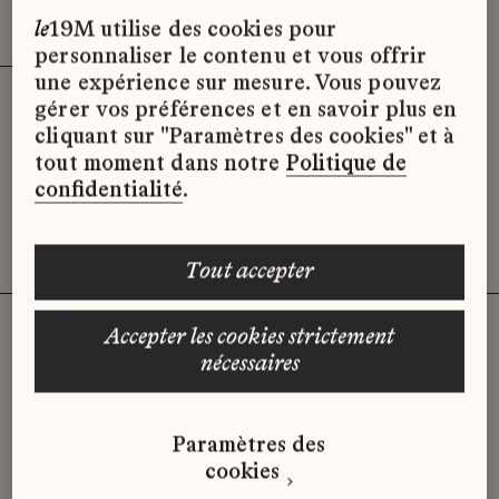
Effacer les filtres (2)
x
le
19M utilise des cookies pour
personnaliser le contenu et vous offrir
une expérience sur mesure. Vous pouvez
gérer vos préférences et en savoir plus en
Désolé, il semble qu’il n’y ait pas
cliquant sur "Paramètres des cookies" et à
d’offres d’emploi disponibles pour le
tout moment dans notre
Politique de
moment.
confidentialité
.
tout accepter
accepter les cookies strictement
nécessaires
Vous n'avez pas trouvé d'offre
qui correspond à votre profil ?
Paramètres des
Envoyez-nous votre candidature
cookies