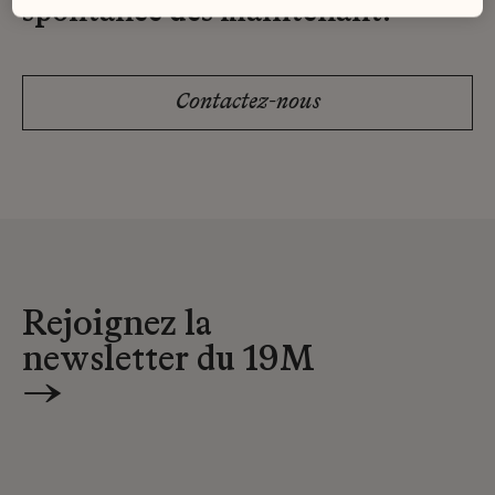
spontanée dès maintenant.
Contactez-nous
Rejoignez la
newsletter du 19M
→