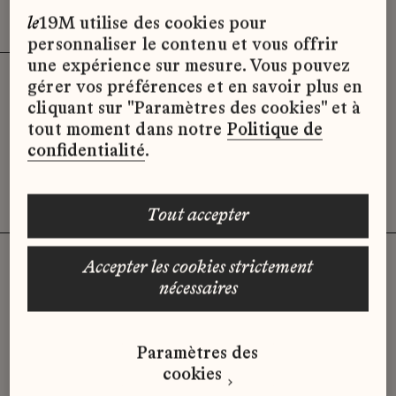
Effacer les filtres (2)
x
le
19M utilise des cookies pour
personnaliser le contenu et vous offrir
une expérience sur mesure. Vous pouvez
gérer vos préférences et en savoir plus en
Désolé, il semble qu’il n’y ait pas
cliquant sur "Paramètres des cookies" et à
d’offres d’emploi disponibles pour le
tout moment dans notre
Politique de
moment.
confidentialité
.
tout accepter
accepter les cookies strictement
nécessaires
Vous n'avez pas trouvé d'offre
qui correspond à votre profil ?
Paramètres des
Envoyez-nous votre candidature
cookies