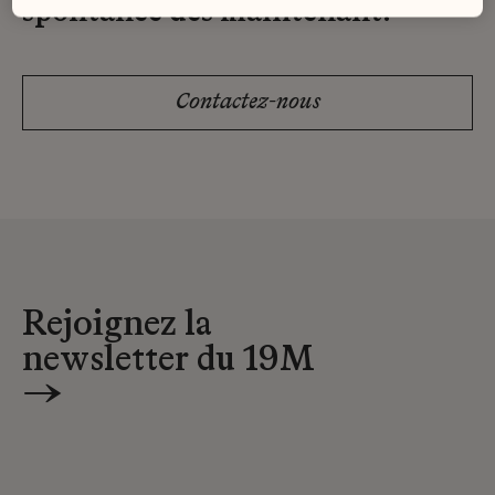
spontanée dès maintenant.
Contactez-nous
Rejoignez la
newsletter du 19M
→