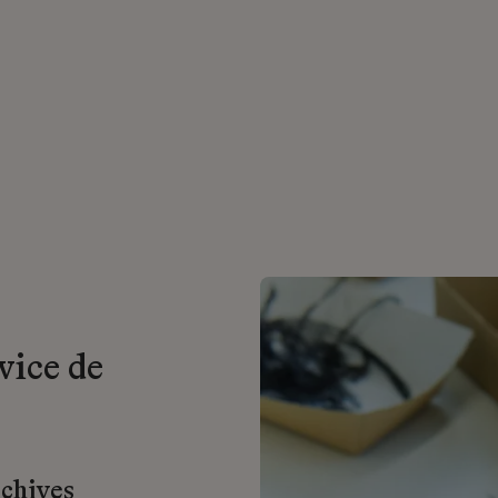
vice de
rchives