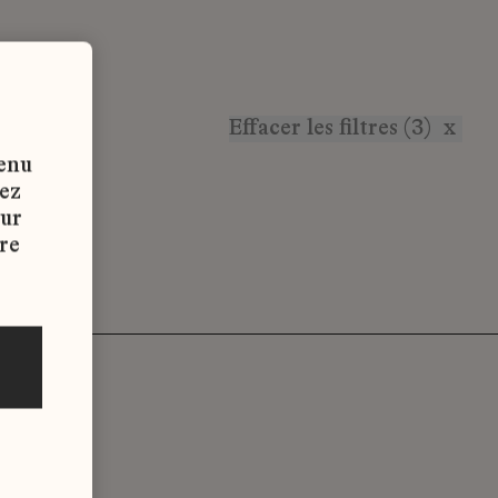
Effacer les filtres (3)
x
tenu
vez
sur
re