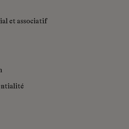
al et associatif
m
ntialité