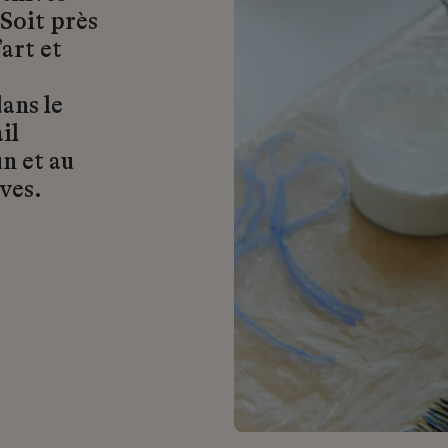
 Soit près
art et
ans le
il
n et au
ves.