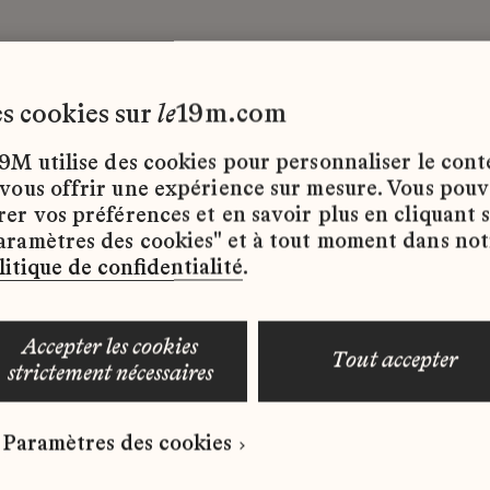
les cookies sur
le
19m.com
9M utilise des cookies pour personnaliser le con
 vous offrir une expérience sur mesure. Vous pou
rer vos préférences et en savoir plus en cliquant 
ffres d’emploi disponibles pour le moment.
aramètres des cookies" et à tout moment dans not
litique de confidentialité
.
accepter les cookies
tout accepter
strictement nécessaires
 qui correspond à votre profil ?
Paramètres des cookies
ure spontanée dès maintenant.