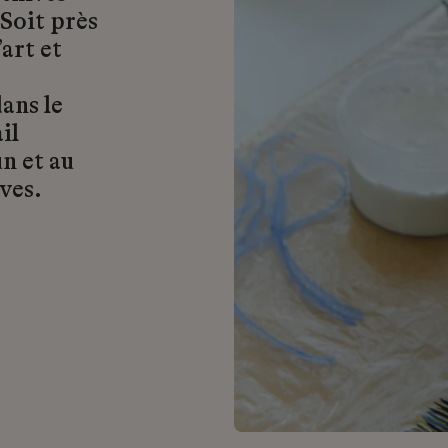
 Soit près
art et
ans le
il
n et au
ves.