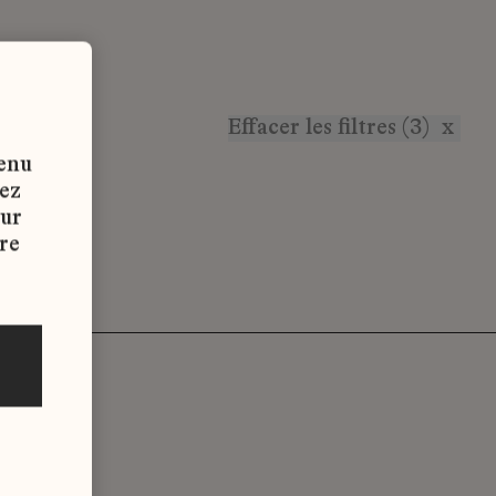
Effacer les filtres (3)
x
tenu
vez
sur
re