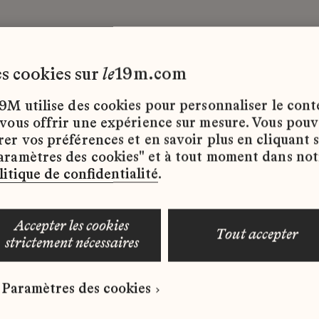
les cookies sur
le
19m.com
9M utilise des cookies pour personnaliser le con
 vous offrir une expérience sur mesure. Vous pou
rer vos préférences et en savoir plus en cliquant 
ffres d’emploi disponibles pour le moment.
aramètres des cookies" et à tout moment dans not
litique de confidentialité
.
accepter les cookies
tout accepter
strictement nécessaires
 qui correspond à votre profil ?
Paramètres des cookies
ure spontanée dès maintenant.