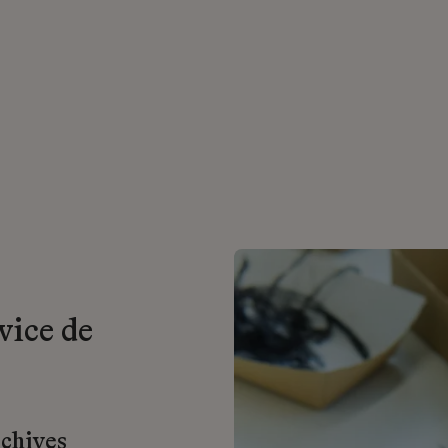
vice de
rchives