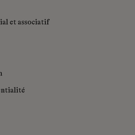
al et associatif
m
ntialité