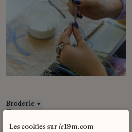
Broderie
Goossens
CDD
les cookies sur
le
19m.com