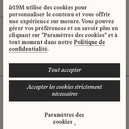
Effacer les filtres (3)
x
le
19M utilise des cookies pour
personnaliser le contenu et vous offrir
une expérience sur mesure. Vous pouvez
gérer vos préférences et en savoir plus en
Désolé, il semble qu’il n’y ait pas
cliquant sur "Paramètres des cookies" et à
d’offres d’emploi disponibles pour le
tout moment dans notre
Politique de
moment.
confidentialité
.
tout accepter
accepter les cookies strictement
nécessaires
Vous n'avez pas trouvé d'offre
qui correspond à votre profil ?
Paramètres des
Envoyez-nous votre candidature
cookies