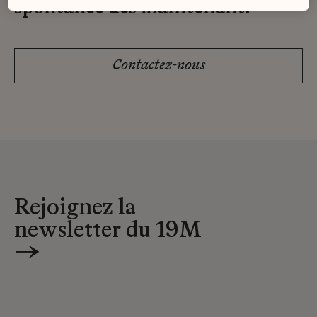
spontanée dès maintenant.
Contactez-nous
Rejoignez la
newsletter du 19M
→