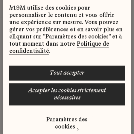
Effacer les filtres (3)
x
le
19M utilise des cookies pour
personnaliser le contenu et vous offrir
une expérience sur mesure. Vous pouvez
gérer vos préférences et en savoir plus en
Désolé, il semble qu’il n’y ait pas
cliquant sur "Paramètres des cookies" et à
d’offres d’emploi disponibles pour le
tout moment dans notre
Politique de
moment.
confidentialité
.
tout accepter
accepter les cookies strictement
nécessaires
Vous n'avez pas trouvé d'offre
qui correspond à votre profil ?
Paramètres des
Envoyez-nous votre candidature
cookies