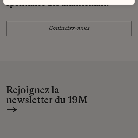
spontanée dès maintenant.
Contactez-nous
Rejoignez la
newsletter du 19M
→