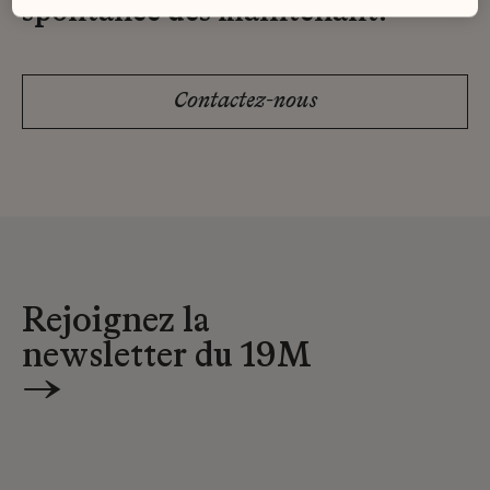
spontanée dès maintenant.
Contactez-nous
Rejoignez la
newsletter du 19M
→