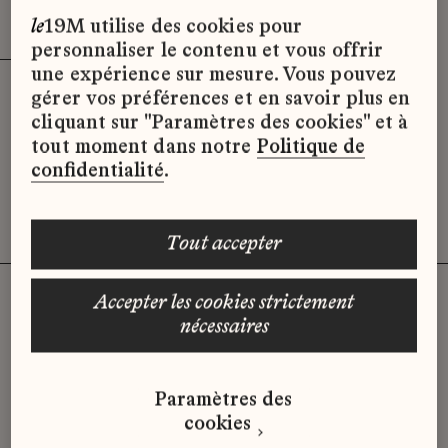
Effacer les filtres (3)
x
le
19M utilise des cookies pour
personnaliser le contenu et vous offrir
une expérience sur mesure. Vous pouvez
gérer vos préférences et en savoir plus en
Désolé, il semble qu’il n’y ait pas
cliquant sur "Paramètres des cookies" et à
d’offres d’emploi disponibles pour le
tout moment dans notre
Politique de
moment.
confidentialité
.
tout accepter
accepter les cookies strictement
nécessaires
Vous n'avez pas trouvé d'offre
qui correspond à votre profil ?
Paramètres des
Envoyez-nous votre candidature
cookies