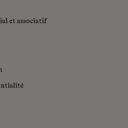
al et associatif
m
ntialité