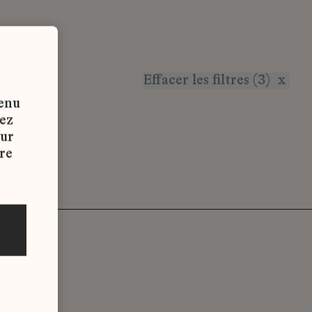
Effacer les filtres (3)
x
tenu
vez
sur
re