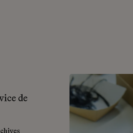
vice de
rchives