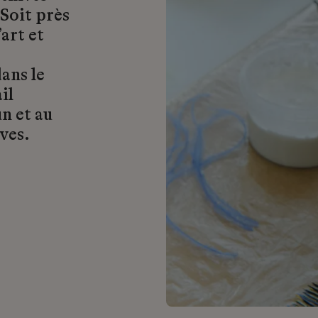
 Soit près
art et
ans le
il
n et au
ves.