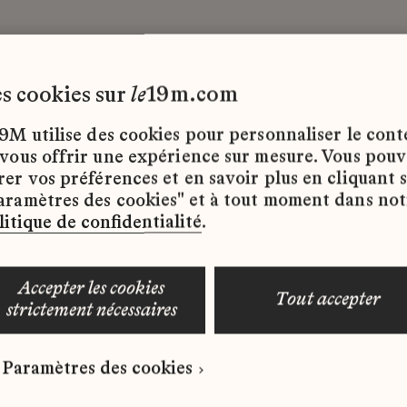
les cookies sur
le
19m.com
9M utilise des cookies pour personnaliser le con
 vous offrir une expérience sur mesure. Vous pou
rer vos préférences et en savoir plus en cliquant 
ffres d’emploi disponibles pour le moment.
aramètres des cookies" et à tout moment dans not
litique de confidentialité
.
accepter les cookies
tout accepter
strictement nécessaires
 qui correspond à votre profil ?
Paramètres des cookies
ure spontanée dès maintenant.