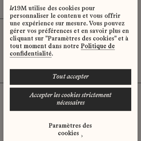
Effacer les filtres (3)
x
le
19M utilise des cookies pour
personnaliser le contenu et vous offrir
une expérience sur mesure. Vous pouvez
gérer vos préférences et en savoir plus en
Désolé, il semble qu’il n’y ait pas
cliquant sur "Paramètres des cookies" et à
d’offres d’emploi disponibles pour le
tout moment dans notre
Politique de
moment.
confidentialité
.
tout accepter
accepter les cookies strictement
nécessaires
Vous n'avez pas trouvé d'offre
qui correspond à votre profil ?
Paramètres des
Envoyez-nous votre candidature
cookies