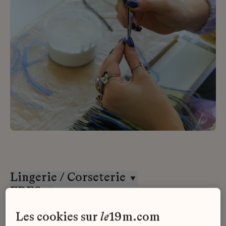
Lingerie / Corseterie
ERES
CDD
les cookies sur
le
19m.com