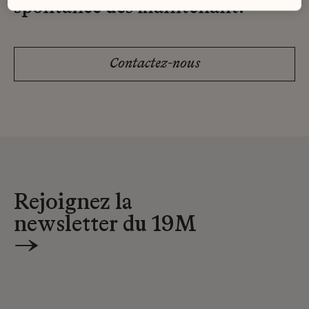
spontanée dès maintenant.
Contactez-nous
Rejoignez la
newsletter du 19M
→