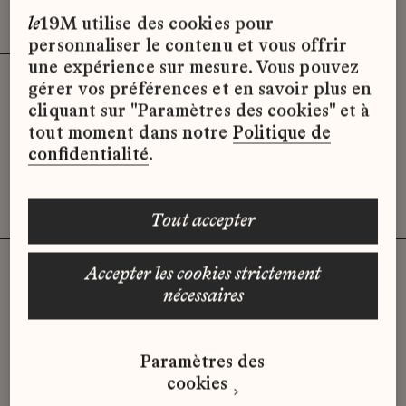
Effacer les filtres (3)
x
le
19M utilise des cookies pour
personnaliser le contenu et vous offrir
une expérience sur mesure. Vous pouvez
gérer vos préférences et en savoir plus en
Désolé, il semble qu’il n’y ait pas
cliquant sur "Paramètres des cookies" et à
d’offres d’emploi disponibles pour le
tout moment dans notre
Politique de
moment.
confidentialité
.
tout accepter
accepter les cookies strictement
nécessaires
Vous n'avez pas trouvé d'offre
qui correspond à votre profil ?
Paramètres des
Envoyez-nous votre candidature
cookies