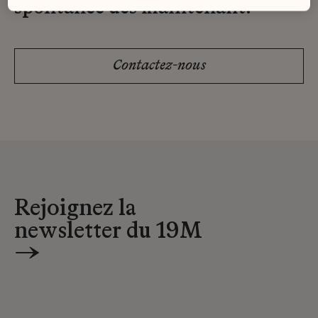
spontanée dès maintenant.
Contactez-nous
Rejoignez la
newsletter du 19M
→