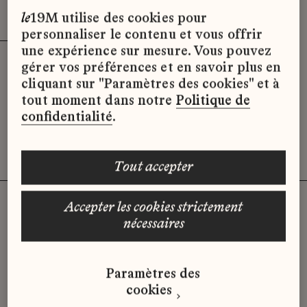
Effacer les filtres (3)
x
le
19M utilise des cookies pour
personnaliser le contenu et vous offrir
une expérience sur mesure. Vous pouvez
gérer vos préférences et en savoir plus en
Désolé, il semble qu’il n’y ait pas
cliquant sur "Paramètres des cookies" et à
d’offres d’emploi disponibles pour le
tout moment dans notre
Politique de
moment.
confidentialité
.
tout accepter
accepter les cookies strictement
nécessaires
Vous n'avez pas trouvé d'offre
qui correspond à votre profil ?
Paramètres des
Envoyez-nous votre candidature
cookies