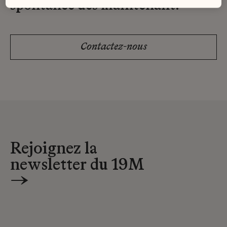
spontanée dès maintenant.
Contactez-nous
Rejoignez la
newsletter du 19M
→