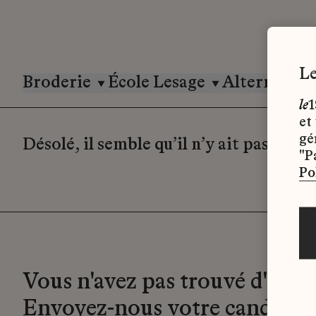
Broderie
École Lesage
Alternance
le
1
et
gé
Désolé, il semble qu’il n’y ait pas d’o
"P
Po
Vous n'avez pas trouvé d'offre
Envoyez-nous votre candidat