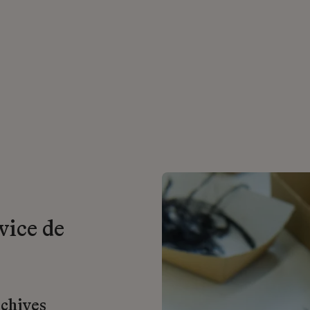
vice de
rchives