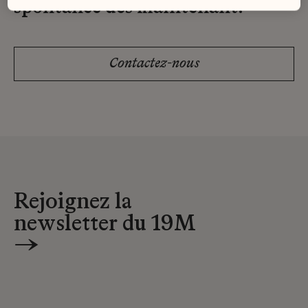
spontanée dès maintenant.
Contactez-nous
Rejoignez la
newsletter du 19M
→