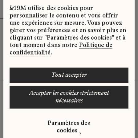
Effacer les filtres (3)
x
le
19M utilise des cookies pour
personnaliser le contenu et vous offrir
une expérience sur mesure. Vous pouvez
gérer vos préférences et en savoir plus en
Désolé, il semble qu’il n’y ait pas
cliquant sur "Paramètres des cookies" et à
d’offres d’emploi disponibles pour le
tout moment dans notre
Politique de
moment.
confidentialité
.
tout accepter
accepter les cookies strictement
nécessaires
Vous n'avez pas trouvé d'offre
qui correspond à votre profil ?
Paramètres des
Envoyez-nous votre candidature
cookies