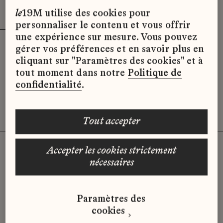
Effacer les filtres (3)
x
le
19M utilise des cookies pour
personnaliser le contenu et vous offrir
une expérience sur mesure. Vous pouvez
gérer vos préférences et en savoir plus en
Désolé, il semble qu’il n’y ait pas
cliquant sur "Paramètres des cookies" et à
d’offres d’emploi disponibles pour le
tout moment dans notre
Politique de
moment.
confidentialité
.
tout accepter
accepter les cookies strictement
nécessaires
Vous n'avez pas trouvé d'offre
qui correspond à votre profil ?
Paramètres des
Envoyez-nous votre candidature
cookies