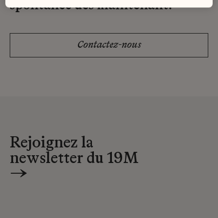
spontanée dès maintenant.
Contactez-nous
Rejoignez la
newsletter du 19M
→