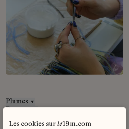
Plumes
Desrues
CDD
les cookies sur
le
19m.com