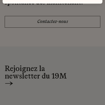
spontanée dès maintenant.
Contactez-nous
Rejoignez la
newsletter du 19M
→