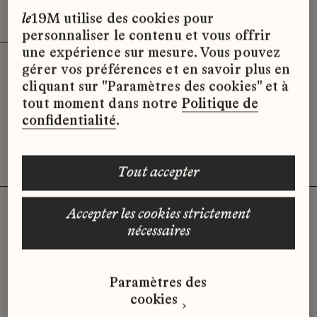
Effacer les filtres (3)
x
le
19M utilise des cookies pour
personnaliser le contenu et vous offrir
une expérience sur mesure. Vous pouvez
gérer vos préférences et en savoir plus en
Désolé, il semble qu’il n’y ait pas
cliquant sur "Paramètres des cookies" et à
d’offres d’emploi disponibles pour le
tout moment dans notre
Politique de
moment.
confidentialité
.
tout accepter
accepter les cookies strictement
nécessaires
Vous n'avez pas trouvé d'offre
qui correspond à votre profil ?
Paramètres des
Envoyez-nous votre candidature
cookies