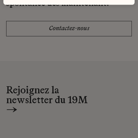
spontanée dès maintenant.
Contactez-nous
Rejoignez la
newsletter du 19M
→