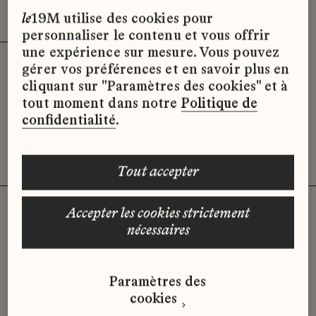
Effacer les filtres (3)
x
le
19M utilise des cookies pour
personnaliser le contenu et vous offrir
une expérience sur mesure. Vous pouvez
gérer vos préférences et en savoir plus en
Désolé, il semble qu’il n’y ait pas
cliquant sur "Paramètres des cookies" et à
d’offres d’emploi disponibles pour le
tout moment dans notre
Politique de
moment.
confidentialité
.
tout accepter
accepter les cookies strictement
nécessaires
Vous n'avez pas trouvé d'offre
qui correspond à votre profil ?
Paramètres des
Envoyez-nous votre candidature
cookies